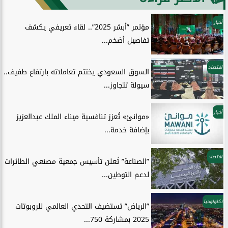
أخبار
مؤتمر ”أبشر 2025”.. لقاء تعريفي يكشف
تفاصيل أضخم...
اقتصاد
السوق السعودي يختتم تعاملاته بارتفاع طفيف..
سيولة تتجاوز...
أخبار
«موانئ» تُعزز تنافسية ميناء الملك عبدالعزيز
بإضافة خدمة...
اقتصاد
”الصناعة” تُعلن تأسيس جمعية مصنعي الطائرات
لدعم التوطين...
تكنولوجيا
”الرياض” تستضيف التحدي العالمي للروبوتات
2025 بمشاركة 750...