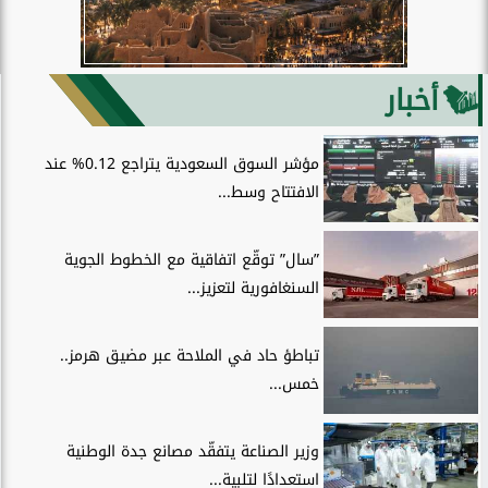
أخبار
مؤشر السوق السعودية يتراجع 0.12% عند
الافتتاح وسط...
”سال” توقّع اتفاقية مع الخطوط الجوية
السنغافورية لتعزيز...
تباطؤ حاد في الملاحة عبر مضيق هرمز..
خمس...
وزير الصناعة يتفقّد مصانع جدة الوطنية
استعدادًا لتلبية...