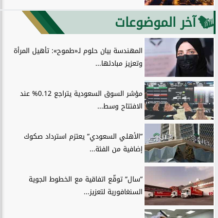
آخر الموضوعات
المهندسة بيان حلوم لـ«طموح»: تأهيل المرأة
وتعزيز مبادئها...
مؤشر السوق السعودية يتراجع 0.12% عند
الافتتاح وسط...
”الأهلي السعودي” يعتزم استرداد صكوك
إضافية من الفئة...
”سال” توقّع اتفاقية مع الخطوط الجوية
السنغافورية لتعزيز...