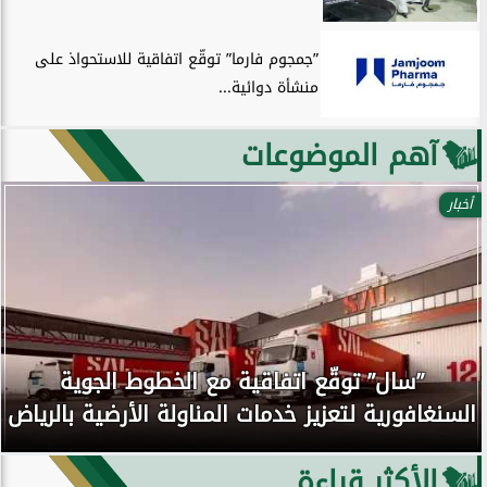
”جمجوم فارما” توقّع اتفاقية للاستحواذ على
منشأة دوائية...
آهم الموضوعات
أخبار
”سال” توقّع اتفاقية مع الخطوط الجوية
السنغافورية لتعزيز خدمات المناولة الأرضية بالرياض
الأكثر قراءة