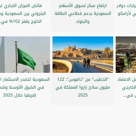
اجح بقيمة 4 مليارات دولار
ارتفاع مبكر لسوق الأسهم
فائض الميزان التجاري غي
لي لأرامكو
السعودية بدعم قطاعي الطاقة
البترولي بين السعودية و
والبنوك
الخليج يقفز 102% في...
 الاعتماد
”الخطيب” من ”دافوس”: 122
السعودية تتصدر الاستثمار ا
لخارجي
مليون سائح زاروا المملكة في
في الشرق الأوسط وشم
 في...
2025
إفريقيا خلال 2025