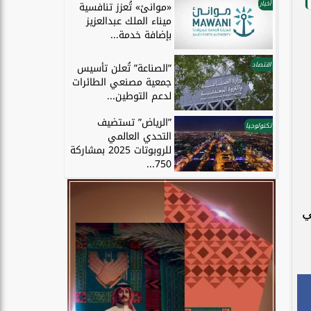
أخبار
«موانئ» تُعزز تنافسية
ميناء الملك عبدالعزيز
بإضافة خدمة...
اقتصاد
”الصناعة” تُعلن تأسيس
جمعية مصنعي الطائرات
لدعم التوطين...
”الرياض” تستضيف
تكنولوجيا
التحدي العالمي
للروبوتات 2025 بمشاركة
750...
ي