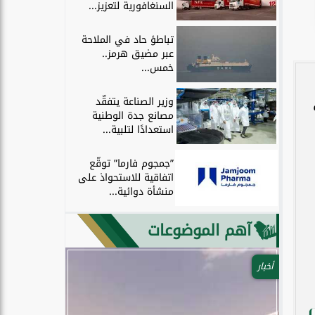
السنغافورية لتعزيز...
تباطؤ حاد في الملاحة
عبر مضيق هرمز..
خمس...
وزير الصناعة يتفقّد
مصانع جدة الوطنية
استعدادًا لتلبية...
”جمجوم فارما” توقّع
اتفاقية للاستحواذ على
منشأة دوائية...
آهم الموضوعات
أخبار