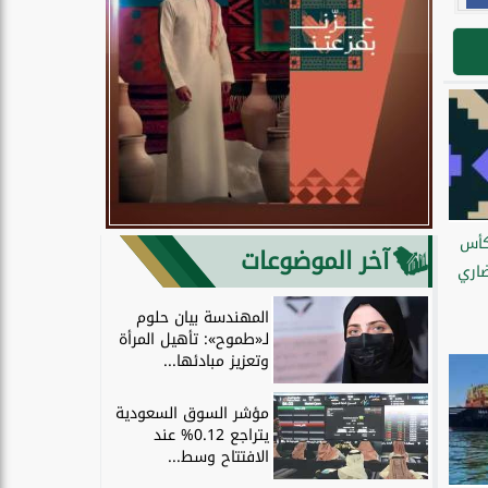
كأس
آخر الموضوعات
لحضاري
المهندسة بيان حلوم
لـ«طموح»: تأهيل المرأة
وتعزيز مبادئها...
مؤشر السوق السعودية
يتراجع 0.12% عند
الافتتاح وسط...