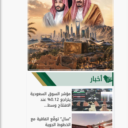
أخبار
مؤشر السوق السعودية
يتراجع 0.12% عند
الافتتاح وسط...
”سال” توقّع اتفاقية مع
الخطوط الجوية