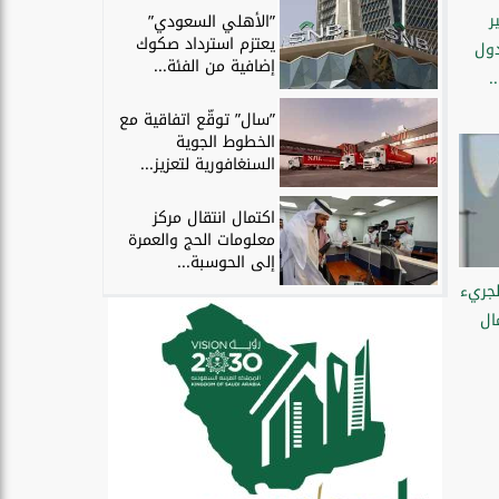
ر
”الأهلي السعودي”
يعتزم استرداد صكوك
دول
إضافية من الفئة...
”سال” توقّع اتفاقية مع
الخطوط الجوية
السنغافورية لتعزيز...
اكتمال انتقال مركز
معلومات الحج والعمرة
إلى الحوسبة...
لجريء
ال