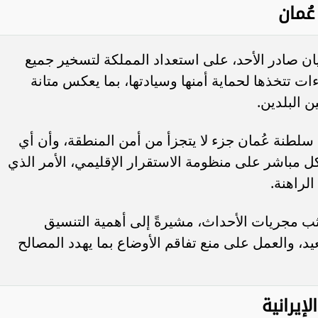
ُمان
ن صادر الأحد، على استعداد المملكة لتسخير جميع
ات تتخذها لحماية أمنها وسيادتها، بما يعكس متانة
ن البلدين.
مؤشر السوق السعودية يتراجع 0.12% عند
”الأهلي السعودي” يعتزم استرداد ص
ضغوط من قطاع النقل
إضافية من الفئة الأولى بقيمة 1.25 مليار...
سلطنة عُمان جزء لا يتجزأ من أمن المنطقة، وأن أي
 مباشر على منظومة الاستقرار الإقليمي، الأمر الذي
لراهنة.
ثب مجريات الأحداث، مشيرةً إلى أهمية التنسيق
يد، والعمل على منع تفاقم الأوضاع بما يهدد المصالح
إيرانية