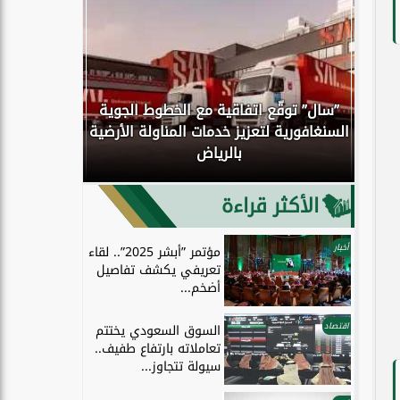
”سال” توقّع اتفاقية مع الخطوط الجوية
كوك
السنغافورية لتعزيز خدمات المناولة الأرضية
اكتمال انتق
بالرياض
إلى الحو
الأكثر قراءة
أخبار
مؤتمر ”أبشر 2025”.. لقاء
تعريفي يكشف تفاصيل
أضخم...
اقتصاد
السوق السعودي يختتم
تعاملاته بارتفاع طفيف..
سيولة تتجاوز...