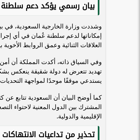
بيان رسمي يؤكد دعم سلطنة ع
وشددت وزارة الخارجية السعودية، في بيا
إمكاناتها لدعم سلطنة عُمان في أي إجراء
المهندسة بيان حلوم لـ«طموح»: تأهيل
العلاقات الثنائية وعمق الروابط الأخوية بي
المرأة وتعزيز مبادئها ورفع استحقاقها
هي الخطوة...
الافتتاح وسط 
وفي السياق ذاته، أكدت المملكة أن أمن 
تهديد تتعرض له دولة شقيقة ينعكس بشكل
يستدعي موقفًا موحدًا لمواجهة التحديات ا
كما أوضح البيان أن السعودية تتابع عن ك
المشترك بين الدول المعنية لاحتواء التصع
الإقليمية والدولية.
تحذير من تداعيات الانتهاكات ال