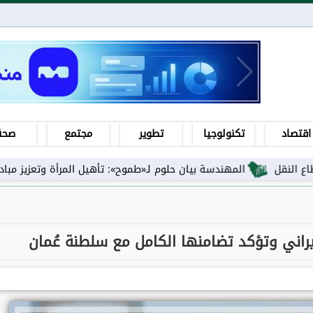
اقتصاد
تكنولوجيا
تطوير
مجتمع
صحة
المهندسة بيان حلوم لـ«طموح»: تأهيل المرأة وتعزيز مبادئها ورفع اس
راني وتؤكد تضامنها الكامل مع سلطنة عُمان