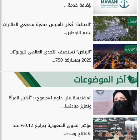
بإضافة خدمة...
اقتصاد
”الصناعة” تُعلن تأسيس جمعية مصنعي الطائرات
لدعم التوطين...
تكنولوجيا
”الرياض” تستضيف التحدي العالمي للروبوتات
2025 بمشاركة 750...
آخر الموضوعات
المهندسة بيان حلوم لـ«طموح»: تأهيل المرأة
وتعزيز مبادئها...
مؤشر السوق السعودية يتراجع 0.12% عند
الافتتاح وسط...