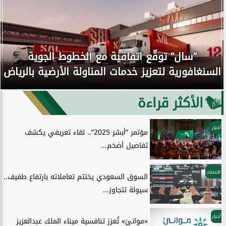
”سال” توقّع اتفاقية مع الخطوط الجوية
السنغافورية لتعزيز خدمات المناولة الأرضية بالرياض
الأكثر قراءة
أخبار
مؤتمر ”أبشر 2025”.. لقاء تعريفي يكشف
تفاصيل أضخم...
اقتصاد
السوق السعودي يختتم تعاملاته بارتفاع طفيف..
سيولة تتجاوز...
أخبار
«موانئ» تُعزز تنافسية ميناء الملك عبدالعزيز