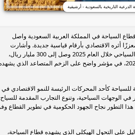
لدرعية التاريخية بالسعودية - أرشيفية
ن قطاع السياحة في المملكة العربية السعودية واصل
أداء استثنائي خلال عام 2025م، معززًا أثره الاقتصادي بأرقام قياسية جديدة. وأشارت
التقديرات الأولية إلى أن إجمالي الإنفاق السياحي خلال العام 2025 وصل إلى 300 مليار ريال،
محققًا نسبة نمو بلغت 6% مقارنةً بعام 2024، في مؤشر واضح على الزخم المتصاعد الذي يشهده
ية للسياحة كأحد المحركات الرئيسة للنمو الاقتصادي في
في الوجهات السياحية، وتنوع التجارب المقدمة للسياح
 هذا التطور نجاح الجهود الحكومية في تطوير القطاع وف
دليل على التحول الهيكلي الذي يشهده قطاع السياحة،