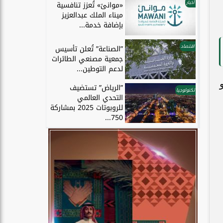
أخبار
«موانئ» تُعزز تنافسية
ميناء الملك عبدالعزيز
بإضافة خدمة...
اقتصاد
”الصناعة” تُعلن تأسيس
جمعية مصنعي الطائرات
لدعم التوطين...
 عام 2024، وهو
”الرياض” تستضيف
تكنولوجيا
التحدي العالمي
للروبوتات 2025 بمشاركة
750...