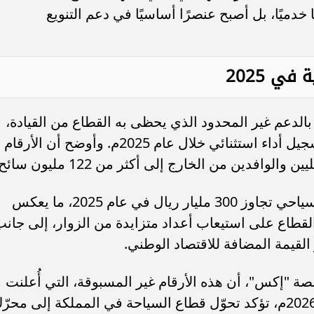
دميًا، بل أصبح عنصرًا أساسيًا في دعم التنويع
ي 2025
مؤشر السوق السعودية يتراجع 0.12% عند
”الأهلي السعودي” يعتزم استرداد ص
ضغوط من قطاع النقل
إضافية من الفئة الأولى بقيمة 1.25 مليار...
الدعم غير المحدود الذي يحظى به القطاع من القيادة،
مؤكدًا أن هذا الدعم مكّن السياحة من تسجيل أداء استثنائي خلال عام 2025م. وأوضح أن الأرقام
افدين من الخارج إلى أكثر من 122 مليون سائح.
وأشار الخطيب إلى أن مجموع الإنفاق السياحي تجاوز 300 مليار ريال في عام 2025، ما يعكس
قطاع على استيعاب أعداد متزايدة من الزوار، إلى جان
لقيمة المضافة للاقتصاد الوطني.
 "إكس"، أن هذه الأرقام غير المسبوقة، التي أُعلنت
خلال أعمال المنتدى الاقتصادي العالمي 2026م، تؤكد تحوّل قطاع السياحة في المملكة إلى محر