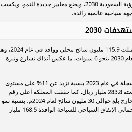
للنمو الشامل، يدعم تحقيق مستهدفات رؤية السعودية 2030، ويضع معايير جديدة للنمو، ويكسب
هة سياحية عالمية رائدة.
ويُذكر أن المملكة العربية السعودية استقبلت 115.9 مليون سائح محلي ووافد في
رقم تم تحقيقه قبل المستهدف المحدد لعام 2030 بنحو 6 سنوات، ما عكس آنذاك تسارع وتيرة
وتخطت سنة 2024 الأرقام التاريخية المسجلة في عام 2023 بنسبة تزيد عن 11% على مستوى
الإنفاق السياحي الإجمالي، الذي بلغت قيمته 283.8 مليار ريال. كما حققت المملكة أعلى رقم
تاريخي في أعداد السياح الوافدين من الخارج بلغ حوالي 30 مليون سائح لعام 2024م، بنسبة نمو
بلغت 8% مقارنةً بعام 2023م، فيما بلغ إجمالي الإنفاق السياحي للسياحة الوافدة 168.5 مليار