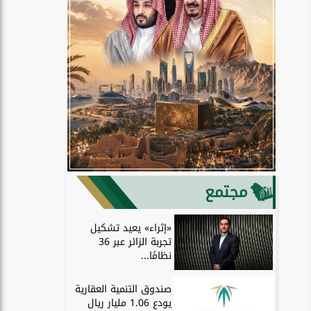
مجتمع
«إثراء» يعيد تشكيل
تجربة الزائر عبر 36
نظامًا...
صندوق التنمية العقارية
يودع 1.06 مليار ريال