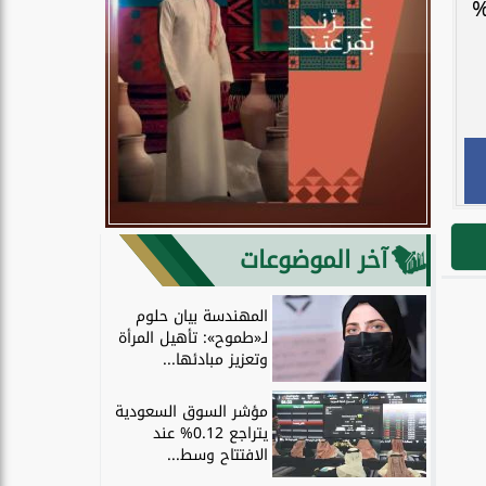
عدد السياح المحليين في عام 2024م إلى 86.2 مليون سائح بنسبة نمو 5%
آخر الموضوعات
المهندسة بيان حلوم
لـ«طموح»: تأهيل المرأة
وتعزيز مبادئها...
مؤشر السوق السعودية
يتراجع 0.12% عند
الافتتاح وسط...