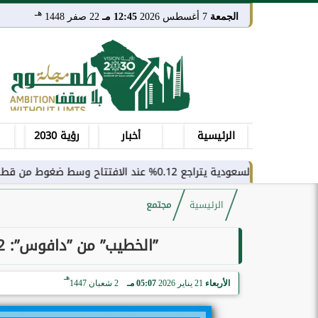
هـ
الجمعة
7 أغسطس 2026
12:45 مـ
22 صفر 1448
الرئيسية
أخبار
رؤية 2030
0.12% عند الافتتاح وسط ضغوط من قطاع النقل
الرئيسية
مجتمع
”الخطيب” من ”دافوس”: 122 مليون سائح زاروا المملكة في 2025
هـ
الأربعاء
21 يناير 2026
05:07 مـ
2 شعبان 1447