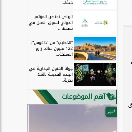
دعمًا...
الرياض تحتضن المؤتمر
الدولي لسوق العمل في
نسخته...
”الخطيب” من ”دافوس”:
122 مليون سائح زاروا
المملكة...
جولة الفنون الجدارية في
البلدة القديمة بالعُلا..
تجربة...
آهم الموضوعات
ق
أخبار