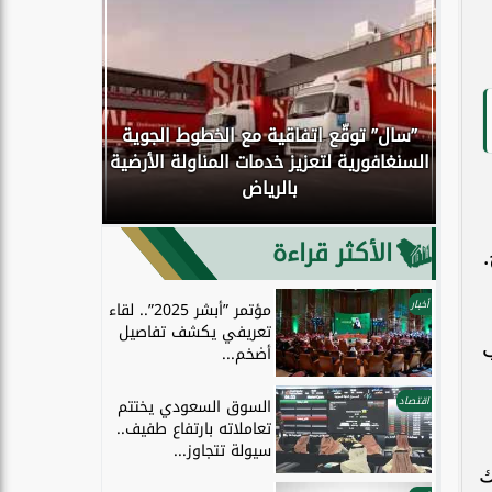
”سال” توقّع اتفاقية مع الخطوط الجوية
كوك
السنغافورية لتعزيز خدمات المناولة الأرضية
اكتمال انتق
بالرياض
إلى الحو
الأكثر قراءة
أخبار
مؤتمر ”أبشر 2025”.. لقاء
تعريفي يكشف تفاصيل
ب
أضخم...
اقتصاد
السوق السعودي يختتم
تعاملاته بارتفاع طفيف..
سيولة تتجاوز...
ّك