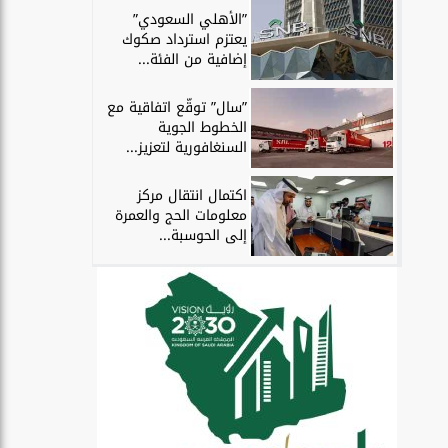
”الأهلي السعودي”
يعتزم استرداد صكوك
إضافية من الفئة...
”سال” توقّع اتفاقية مع
الخطوط الجوية
السنغافورية لتعزيز...
اكتمال انتقال مركز
معلومات الحج والعمرة
إلى الحوسبة...