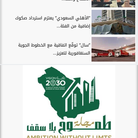
”الأهلي السعودي” يعتزم استرداد صكوك
إضافية من الفئة...
”سال” توقّع اتفاقية مع الخطوط الجوية
السنغافورية لتعزيز...