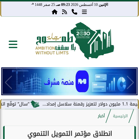
هـ
الإثنين
10 أغسطس 2026
09:23 صـ
25 صفر 1448
”سال” توقّع اتفاقية مع 
الرئيسية
أخبار
انطلاق مؤتمر التمويل التنموي