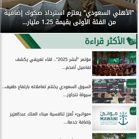
”الأهلي السعودي” يعتزم استرداد صكوك إضافية
من الفئة الأولى بقيمة 1.25 مليار...
الأكثر قراءة
أخبار
مؤتمر ”أبشر 2025”.. لقاء تعريفي يكشف
تفاصيل أضخم...
اقتصاد
السوق السعودي يختتم تعاملاته بارتفاع طفيف..
سيولة تتجاوز...
أخبار
«موانئ» تُعزز تنافسية ميناء الملك عبدالعزيز
بإضافة خدمة...
اقتصاد