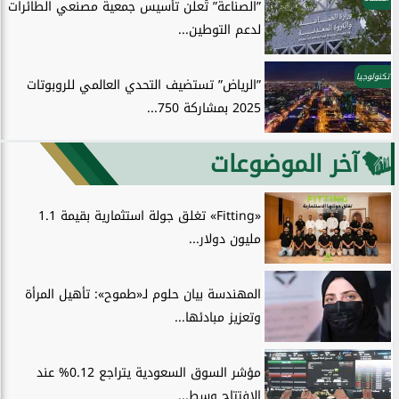
”الصناعة” تُعلن تأسيس جمعية مصنعي الطائرات
لدعم التوطين...
تكنولوجيا
”الرياض” تستضيف التحدي العالمي للروبوتات
2025 بمشاركة 750...
آخر الموضوعات
«Fitting» تغلق جولة استثمارية بقيمة 1.1
مليون دولار...
المهندسة بيان حلوم لـ«طموح»: تأهيل المرأة
وتعزيز مبادئها...
مؤشر السوق السعودية يتراجع 0.12% عند
الافتتاح وسط...