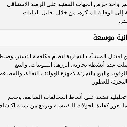
هر واحد حرص الجهات المعنية على الرصد الاستباقي
 إلى الوقاية المبكرة، من خلال تحليل البيانات
تر.
نية موسعة
مؤشر السوق السعودية يتراجع 0.12% عند
”الأهلي السعودي” يعتزم استرداد ص
ضغوط من قطاع النقل
إضافية من الفئة الأولى بقيمة 1.25 مليار...
 امتثال المنشآت التجارية لنظام مكافحة التستر، وضبط
 عدة أنشطة تجارية، أبرزها: التموينات، والبيع
قود، والبيع بالتجزئة لأجهزة الهواتف النقالة، والمطاعم
التجزئة للعطور.
 تحليلية تعتمد على أنماط المخالفات السابقة، وحجم
ما يعزز كفاءة الجولات التفتيشية ويرفع من نسبة اكتشا