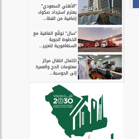
”الأهلي السعودي”
يعتزم استرداد صكوك
إضافية من الفئة...
”سال” توقّع اتفاقية مع
الخطوط الجوية
السنغافورية لتعزيز...
اكتمال انتقال مركز
معلومات الحج والعمرة
إلى الحوسبة...