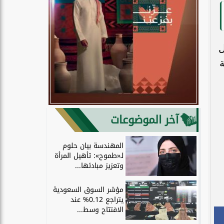
ل
آخر الموضوعات
المهندسة بيان حلوم
لـ«طموح»: تأهيل المرأة
وتعزيز مبادئها...
مؤشر السوق السعودية
يتراجع 0.12% عند
الافتتاح وسط...