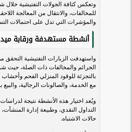
وتعكس كثافة الجولات التفتيشية خلال ش
للمخالفات، والانتقال من المعالجة اللاحقة
والمؤشرات التي تدل على احتمالات التس
المهندسة بيان حلوم لـ«طموح»: تأهيل
أنشطة مستهدفة ورقابة ميدا
المرأة وتعزيز مبادئها ورفع استحقاقها
هي الخطوة...
الافتتاح وسط 
واستهدفت الزيارات التفتيشية التحقق من
الجرائم والمخالفات ذات الصلة، حيث شملت
بالتجزئة للوقود المنزلي الفحم وأخشاب الو
مع الخدمة، والصالونات الرجالية، والبيع ب
ويُعد اختيار هذه الأنشطة نتيجة لدراسات
التداول النقدي، وطبيعة إدارة المنشآت، 
حالات الاشتباه.