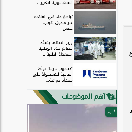
السنغافورية لتعزيز...
تباطؤ حاد في الملاحة
عبر مضيق هرمز..
خمس...
وزير الصناعة يتفقّد
مصانع جدة الوطنية
ع
استعدادًا لتلبية...
”جمجوم فارما” توقّع
اتفاقية للاستحواذ على
منشأة دوائية...
آهم الموضوعات
أخبار