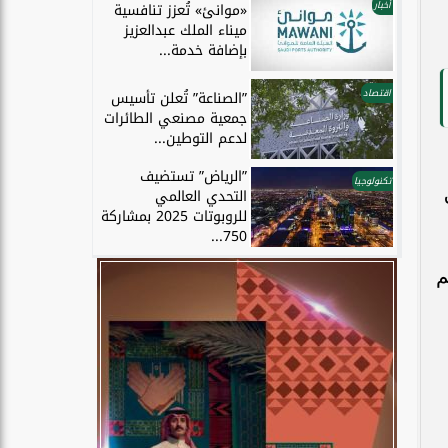
أخبار
«موانئ» تُعزز تنافسية
ميناء الملك عبدالعزيز
بإضافة خدمة...
اقتصاد
”الصناعة” تُعلن تأسيس
جمعية مصنعي الطائرات
لدعم التوطين...
”الرياض” تستضيف
تكنولوجيا
التحدي العالمي
للروبوتات 2025 بمشاركة
750...
م