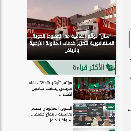
”سال” توقّع اتفاقية مع الخطوط الجوية
كوك
السنغافورية لتعزيز خدمات المناولة الأرضية
اكتمال انتق
بالرياض
إلى الحو
الأكثر قراءة
أخبار
مؤتمر ”أبشر 2025”.. لقاء
تعريفي يكشف تفاصيل
أضخم...
اقتصاد
السوق السعودي يختتم
ف
تعاملاته بارتفاع طفيف..
سيولة تتجاوز...