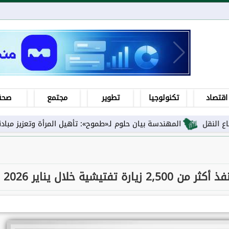
اقتصاد
تكنولوجيا
تطوير
مجتمع
صحة
المهندسة بيان حلوم لـ«طموح»: تأهيل المرأة وتعزيز مبادئها ورفع ا
يشية خلال يناير 2026