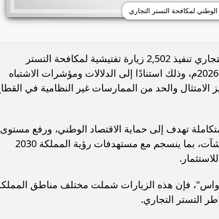
 الوطني لمكافحة التستر التجاري
أعلن البرنامج الوطني لمكافحة التستر التجاري تنفيذ 2,502 زيارة تفتيشية لمكافحة التستر
بمختلف مناطق المملكة خلال شهر يناير 2026م، وذلك استنادًا إلى الدلالات ومؤشرات الاشتباه
ز الامتثال والحد من الممارسات غير النظامية في القطا
تكاملة تهدف إلى حماية الاقتصاد الوطني، ورفع مستوى
الشفافية، وضمان تكافؤ الفرص بين المنشآت، بما ينسجم مع مستهدفات رؤية المملكة 2030
للاستثمار.
ة "واس"، فإن هذه الزيارات شملت مختلف مناطق المملكة
ر التستر التجاري.