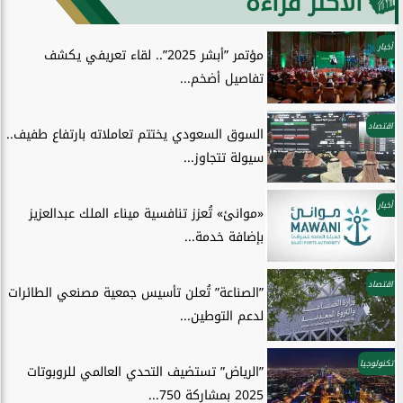
الأكثر قراءة
أخبار
مؤتمر ”أبشر 2025”.. لقاء تعريفي يكشف
تفاصيل أضخم...
اقتصاد
السوق السعودي يختتم تعاملاته بارتفاع طفيف..
سيولة تتجاوز...
أخبار
«موانئ» تُعزز تنافسية ميناء الملك عبدالعزيز
بإضافة خدمة...
اقتصاد
”الصناعة” تُعلن تأسيس جمعية مصنعي الطائرات
لدعم التوطين...
تكنولوجيا
”الرياض” تستضيف التحدي العالمي للروبوتات
2025 بمشاركة 750...