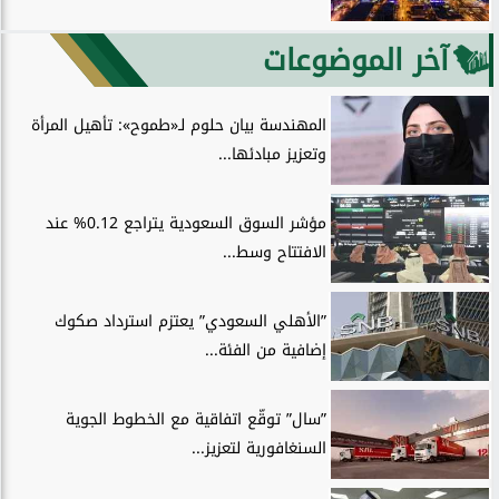
آخر الموضوعات
المهندسة بيان حلوم لـ«طموح»: تأهيل المرأة
وتعزيز مبادئها...
مؤشر السوق السعودية يتراجع 0.12% عند
الافتتاح وسط...
”الأهلي السعودي” يعتزم استرداد صكوك
إضافية من الفئة...
”سال” توقّع اتفاقية مع الخطوط الجوية
السنغافورية لتعزيز...