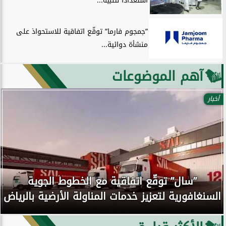
استعدادًا لتلبية...
”جمجوم فارما” توقّع اتفاقية للاستحواذ على
منشأة دوائية...
آهم الموضوعات
أخبار
”سال” توقّع اتفاقية مع الخطوط الجوية
السنغافورية لتعزيز خدمات المناولة الأرضية بالرياض