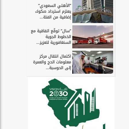
”الأهلي السعودي”
يعتزم استرداد صكوك
إضافية من الفئة...
”سال” توقّع اتفاقية مع
الخطوط الجوية
السنغافورية لتعزيز...
اكتمال انتقال مركز
معلومات الحج والعمرة
إلى الحوسبة...