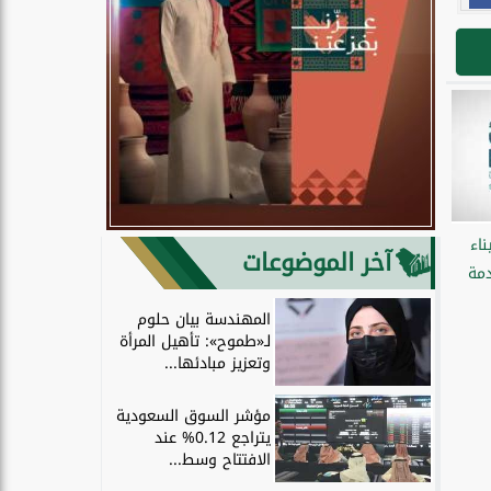
ناء
آخر الموضوعات
دمة
المهندسة بيان حلوم
لـ«طموح»: تأهيل المرأة
وتعزيز مبادئها...
مؤشر السوق السعودية
يتراجع 0.12% عند
الافتتاح وسط...