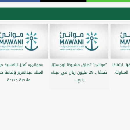
 ارتفاعًا
”موانئ” تطلق مشروعًا لوجستيًا
«موانئ» تُعزز تنافسية مي
لمناولة
ضخمًا بـ 29 مليون ريال في ميناء
الملك عبدالعزيز بإضافة خ
ينبع...
ملاحية جديدة