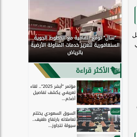
ل
”سال” توقّع اتفاقية مع الخطوط الجوية
كوك
السنغافورية لتعزيز خدمات المناولة الأرضية
اكتمال انتق
بالرياض
إلى الحو
الأكثر قراءة
أخبار
مؤتمر ”أبشر 2025”.. لقاء
تعريفي يكشف تفاصيل
أضخم...
اقتصاد
السوق السعودي يختتم
تعاملاته بارتفاع طفيف..
سيولة تتجاوز...