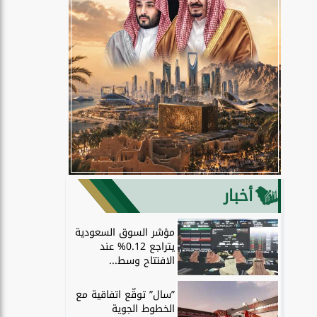
أخبار
مؤشر السوق السعودية
يتراجع 0.12% عند
الافتتاح وسط...
”سال” توقّع اتفاقية مع
الخطوط الجوية