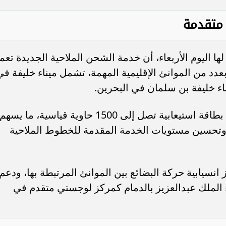
 متقدمة
ها اليوم الأربعاء، أن خدمة الشحن الملاحية الجديدة تعم
بعدد من الموانئ الإقليمية المهمة، تشمل ميناء خليفة في
مؤشر السوق السعودية يتراجع 0.12% عند
”الأهلي السعودي” يعتزم استرداد ص
ضغوط من قطاع النقل
إضافية من الفئة الأولى بقيمة 1.25 مليار...
اء خليفة بن سلمان في البحرين.
وبيّنت «موانئ» أن الخدمة الجديدة تتمتع بطاقة استيعابية تصل إلى 1500 حاوية قياسية، ما يسهم
 وتحسين مستويات الخدمة المقدمة للخطوط الملاحية
 انسيابية حركة البضائع بين الموانئ المرتبطة بها، ودعم
ناء الملك عبدالعزيز بالدمام كمركز لوجستي متقدم في