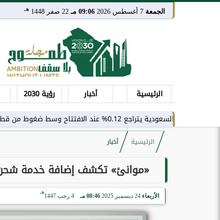
هـ
الجمعة
7 أغسطس 2026
09:06 مـ
22 صفر 1448
الرئيسية
أخبار
رؤية 2030
جع 0.12% عند الافتتاح وسط ضغوط من قطاع النقل
الرئيسية
أخبار
«موانئ» تكشف إضافة خدمة شحن ملا
هـ
الأربعاء
24 ديسمبر 2025
08:46 مـ
4 رجب 1447