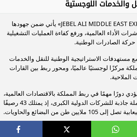
قل والخدمات اللوجستية
وقالت «موانئ» إن إطلاق خدمة «JEBEL ALI MIDDLE EAST EXPRESS» يأتي ضمن جهودها
ت الأداء العالمية، ورفع كفاءة العمليات التشغيلية
م حركة الصادرات الوطنية.
ع مستهدفات الاستراتيجية الوطنية للنقل والخدمات
كة مركزًا لوجستيًا عالميًا، ومحور ربط بين القارات
 الملاحية.
يؤدي دورًا مهمًا في ربط المملكة بالاقتصادات العالمية،
ويتميز ببنية تحتية ومرافق لوجستية متكاملة جاذبة للشركات الدولية الكبرى، إذ يمتلك 43 رصيفًا
طن من البضائع والحاويات.