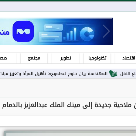
اقتصاد
تكنولوجيا
تطوير
مجتمع
صحة
المهندسة بيان حلوم لـ«طموح»: تأهيل المرأة وتعزيز مبادئها ورفع ا
حية جديدة إلى ميناء الملك عبدالعزيز بالدمام