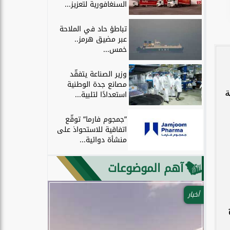
السنغافورية لتعزيز...
تباطؤ حاد في الملاحة
عبر مضيق هرمز..
خمس...
وزير الصناعة يتفقّد
مصانع جدة الوطنية
ة
استعدادًا لتلبية...
”جمجوم فارما” توقّع
اتفاقية للاستحواذ على
منشأة دوائية...
آهم الموضوعات
أخبار