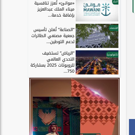
أخبار
«موانئ» تُعزز تنافسية
ميناء الملك عبدالعزيز
بإضافة خدمة...
اقتصاد
”الصناعة” تُعلن تأسيس
جمعية مصنعي الطائرات
لدعم التوطين...
”الرياض” تستضيف
تكنولوجيا
التحدي العالمي
للروبوتات 2025 بمشاركة
750...