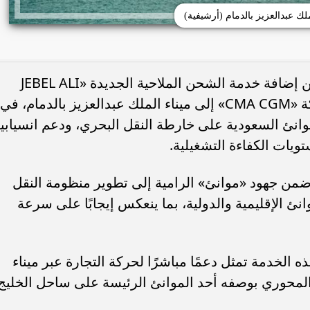
ملك عبدالعزيز بالدمام (أرشيفية)
كشفت الهيئة العامة للموانئ «موانئ» عن إضافة خدمة الشحن الملاحية الجديدة «JEBEL ALI
MIDDLE EAST EXPRESS» التابعة لشركة «CMA CGM» إلى ميناء الملك عبدالعزيز بالدمام، في
وانئ السعودية على خارطة النقل البحري، ودعم انسيابي
ويات الكفاءة التشغيلية.
ضمن جهود «موانئ» الرامية إلى تطوير منظومة النقل
نئ الإقليمية والدولية، بما ينعكس إيجابًا على سرعة
ه الخدمة تمثل دعمًا مباشرًا لحركة التجارة عبر ميناء
ه المحوري بوصفه أحد الموانئ الرئيسة على ساحل الخليج