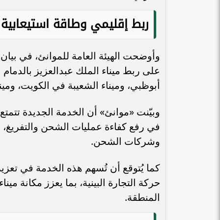
ربط إقليمي وطاقة استيعابية
وأوضحت الهيئة العامة للموانئ، في بيان ل
المهندسة بيان حلوم لـ«طموح»: تأهيل
على ربط ميناء الملك عبدالعزيز بالدمام 
المرأة وتعزيز مبادئها ورفع استحقاقها
هي الخطوة...
الافتتاح وسط 
أبوظبي، وميناء الشعيبة في الكويت، ومين
في رفع كفاءة عمليات الشحن والتفريغ،
وشركات الشحن.
كما يُتوقع أن تُسهم هذه الخدمة في تعزيز
حركة التجارة البينية، بما يعزز مكانة مي
المنطقة.