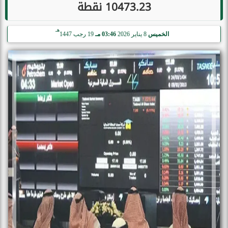
10473.23 نقطة
هـ
الخميس
8 يناير 2026
03:46 مـ
19 رجب 1447