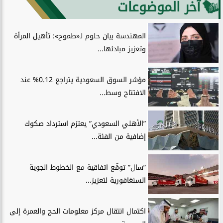
آخر الموضوعات
المهندسة بيان حلوم لـ«طموح»: تأهيل المرأة
وتعزيز مبادئها...
مؤشر السوق السعودية يتراجع 0.12% عند
الافتتاح وسط...
”الأهلي السعودي” يعتزم استرداد صكوك
إضافية من الفئة...
”سال” توقّع اتفاقية مع الخطوط الجوية
السنغافورية لتعزيز...
اكتمال انتقال مركز معلومات الحج والعمرة إلى