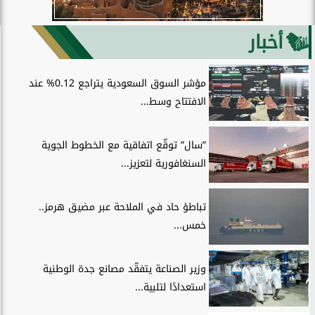
أخبار
مؤشر السوق السعودية يتراجع 0.12% عند
الافتتاح وسط...
”سال” توقّع اتفاقية مع الخطوط الجوية
السنغافورية لتعزيز...
تباطؤ حاد في الملاحة عبر مضيق هرمز..
خمس...
وزير الصناعة يتفقّد مصانع جدة الوطنية
استعدادًا لتلبية...