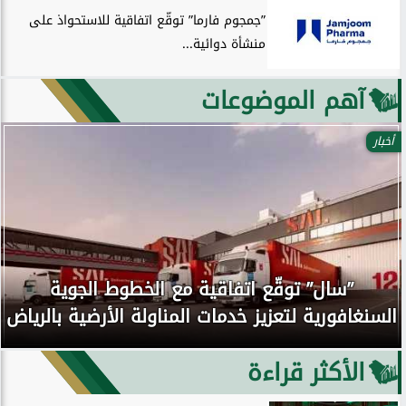
”جمجوم فارما” توقّع اتفاقية للاستحواذ على
منشأة دوائية...
آهم الموضوعات
أخبار
”سال” توقّع اتفاقية مع الخطوط الجوية
السنغافورية لتعزيز خدمات المناولة الأرضية بالرياض
الأكثر قراءة