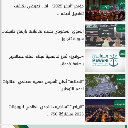
أخبار
مؤتمر ”أبشر 2025”.. لقاء تعريفي يكشف
تفاصيل أضخم...
اقتصاد
السوق السعودي يختتم تعاملاته بارتفاع طفيف..
سيولة تتجاوز...
أخبار
«موانئ» تُعزز تنافسية ميناء الملك عبدالعزيز
بإضافة خدمة...
اقتصاد
”الصناعة” تُعلن تأسيس جمعية مصنعي الطائرات
لدعم التوطين...
تكنولوجيا
”الرياض” تستضيف التحدي العالمي للروبوتات
2025 بمشاركة 750...