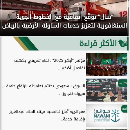
”سال” توقّع اتفاقية مع الخطوط الجوية
السنغافورية لتعزيز خدمات المناولة الأرضية بالرياض
الأكثر قراءة
أخبار
مؤتمر ”أبشر 2025”.. لقاء تعريفي يكشف
تفاصيل أضخم...
اقتصاد
السوق السعودي يختتم تعاملاته بارتفاع طفيف..
سيولة تتجاوز...
أخبار
«موانئ» تُعزز تنافسية ميناء الملك عبدالعزيز
بإضافة خدمة...