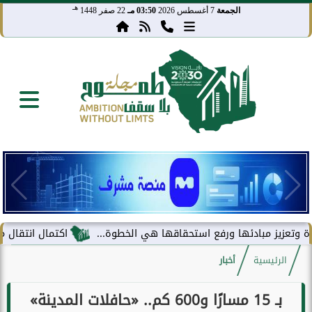
هـ
الجمعة
7 أغسطس 2026
03:50 مـ
22 صفر 1448
يز مبادئها ورفع استحقاقها هي الخطوة...
اكتمال انتقال مركز معلو
الرئيسية
أخبار
بـ 15 مسارًا و600 كم.. «حافلات المدينة»