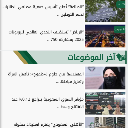
اقتصاد
”الصناعة” تُعلن تأسيس جمعية مصنعي الطائرات
لدعم التوطين...
تكنولوجيا
”الرياض” تستضيف التحدي العالمي للروبوتات
2025 بمشاركة 750...
آخر الموضوعات
المهندسة بيان حلوم لـ«طموح»: تأهيل المرأة
وتعزيز مبادئها...
مؤشر السوق السعودية يتراجع 0.12% عند
الافتتاح وسط...
”الأهلي السعودي” يعتزم استرداد صكوك