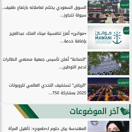
اقتصاد
السوق السعودي يختتم تعاملاته بارتفاع طفيف..
سيولة تتجاوز...
أخبار
«موانئ» تُعزز تنافسية ميناء الملك عبدالعزيز
بإضافة خدمة...
اقتصاد
”الصناعة” تُعلن تأسيس جمعية مصنعي الطائرات
لدعم التوطين...
تكنولوجيا
”الرياض” تستضيف التحدي العالمي للروبوتات
2025 بمشاركة 750...
آخر الموضوعات
المهندسة بيان حلوم لـ«طموح»: تأهيل المرأة