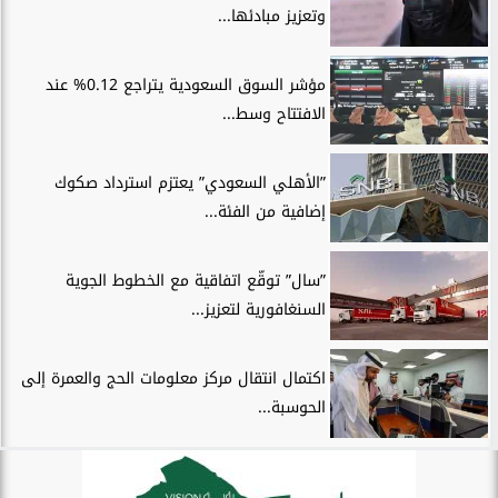
وتعزيز مبادئها...
مؤشر السوق السعودية يتراجع 0.12% عند
الافتتاح وسط...
”الأهلي السعودي” يعتزم استرداد صكوك
إضافية من الفئة...
”سال” توقّع اتفاقية مع الخطوط الجوية
السنغافورية لتعزيز...
اكتمال انتقال مركز معلومات الحج والعمرة إلى
الحوسبة...