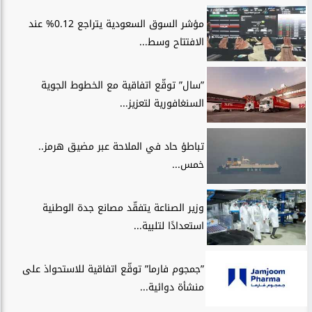
مؤشر السوق السعودية يتراجع 0.12% عند
الافتتاح وسط...
”سال” توقّع اتفاقية مع الخطوط الجوية
السنغافورية لتعزيز...
تباطؤ حاد في الملاحة عبر مضيق هرمز..
خمس...
وزير الصناعة يتفقّد مصانع جدة الوطنية
استعدادًا لتلبية...
”جمجوم فارما” توقّع اتفاقية للاستحواذ على
منشأة دوائية...