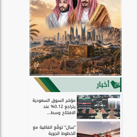
أخبار
مؤشر السوق السعودية
يتراجع 0.12% عند
الافتتاح وسط...
”سال” توقّع اتفاقية مع
الخطوط الجوية