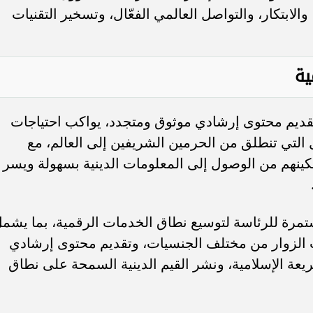
الابتكار، والتواصل العالمي الفعّال، وتسخير التقنيات
ية
مؤشر السوق السعودية يتراجع 0.12% عند
”الأهلي السعودي” يعتزم استرداد ص
ضغوط من قطاع النقل
إضافية من الفئة الأولى بقيمة 1.25 مليار...
 تقديم محتوى إرشادي موثوق ومتجدد، يواكب احتياجات
التي تنطلق من الحرمين الشريفين إلى العالم، مع
كينهم من الوصول إلى المعلومات الدينية بسهولة ويسر
ستمرة للرئاسة لتوسيع نطاق الخدمات الرقمية، بما يشم
ات الزوار من مختلف الجنسيات، وتقديم محتوى إرشادي
عة الإسلامية، ونشر القيم الدينية السمحة على نطاق