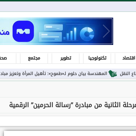
اقتصاد
تكنولوجيا
تطوير
مجتمع
صحة
المهندسة بيان حلوم لـ«طموح»: تأهيل المرأة وتعزيز مبادئها ورفع 
لة الثانية من مبادرة ”رسالة الحرمين” الرقمية