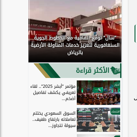
”سال” توقّع اتفاقية مع الخطوط الجوية
كوك
السنغافورية لتعزيز خدمات المناولة الأرضية
اكتمال انتق
بالرياض
إلى الحو
الأكثر قراءة
أخبار
مؤتمر ”أبشر 2025”.. لقاء
تعريفي يكشف تفاصيل
ل
أضخم...
اقتصاد
السوق السعودي يختتم
تعاملاته بارتفاع طفيف..
سيولة تتجاوز...