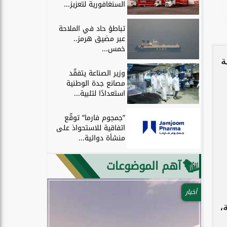
السنغافورية لتعزيز...
تباطؤ حاد في الملاحة
عبر مضيق هرمز..
خمس...
ة
وزير الصناعة يتفقّد
مصانع جدة الوطنية
استعدادًا لتلبية...
”جمجوم فارما” توقّع
اتفاقية للاستحواذ على
منشأة دوائية...
آهم الموضوعات
أخبار
،