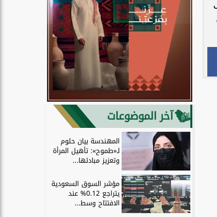
آخر الموضوعات
المهندسة بيان حلوم
لـ«طموح»: تأهيل المرأة
وتعزيز مبادئها...
مؤشر السوق السعودية
يتراجع 0.12% عند
الافتتاح وسط...