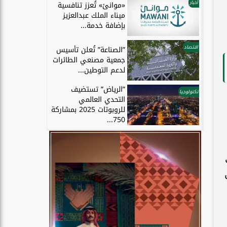
أخبار
«موانئ» تُعزز تنافسية
ميناء الملك عبدالعزيز
بإضافة خدمة...
اقتصاد
”الصناعة” تُعلن تأسيس
جمعية مصنعي الطائرات
لدعم التوطين...
”الرياض” تستضيف
تكنولوجيا
التحدي العالمي
للروبوتات 2025 بمشاركة
750...