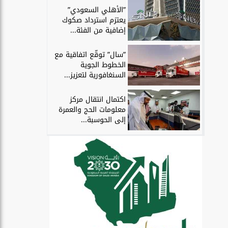
”الأهلي السعودي”
يعتزم استرداد صكوك
إضافية من الفئة...
”سال” توقّع اتفاقية مع
الخطوط الجوية
السنغافورية لتعزيز...
اكتمال انتقال مركز
معلومات الحج والعمرة
إلى الحوسبة...