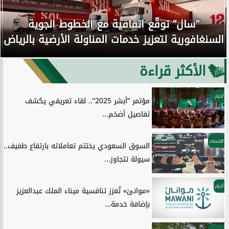
”سال” توقّع اتفاقية مع الخطوط الجوية
السنغافورية لتعزيز خدمات المناولة الأرضية بالرياض
الأكثر قراءة
أخبار
مؤتمر ”أبشر 2025”.. لقاء تعريفي يكشف
تفاصيل أضخم...
اقتصاد
السوق السعودي يختتم تعاملاته بارتفاع طفيف..
سيولة تتجاوز...
أخبار
«موانئ» تُعزز تنافسية ميناء الملك عبدالعزيز
بإضافة خدمة...