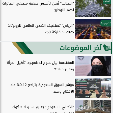
اقتصاد
”الصناعة” تُعلن تأسيس جمعية مصنعي الطائرات
لدعم التوطين...
تكنولوجيا
”الرياض” تستضيف التحدي العالمي للروبوتات
2025 بمشاركة 750...
آخر الموضوعات
المهندسة بيان حلوم لـ«طموح»: تأهيل المرأة
وتعزيز مبادئها...
مؤشر السوق السعودية يتراجع 0.12% عند
الافتتاح وسط...
”الأهلي السعودي” يعتزم استرداد صكوك