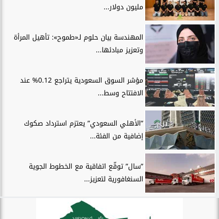
مليون دولار...
المهندسة بيان حلوم لـ«طموح»: تأهيل المرأة
وتعزيز مبادئها...
مؤشر السوق السعودية يتراجع 0.12% عند
الافتتاح وسط...
”الأهلي السعودي” يعتزم استرداد صكوك
إضافية من الفئة...
”سال” توقّع اتفاقية مع الخطوط الجوية
السنغافورية لتعزيز...