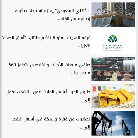
”الأهلي السعودي” يعتزم استرداد صكوك
إضافية من الفئة...
غرفة المدينة المنورة تنظّم ملتقى ”آفاق الصحة”
لتعزيز...
صافي مبيعات الأجانب والخليجيين يتجاوز 560
مليون ريال...
طبول الحرب تُشعل الملاذ الآمن.. الذهب يقفز
إلى...
تحذيرات من قفزة وشيكة في أسعار النفط
إلى...