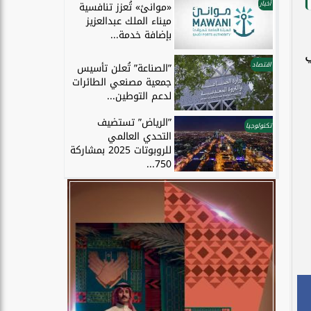
أخبار
«موانئ» تُعزز تنافسية
ميناء الملك عبدالعزيز
بإضافة خدمة...
ي
اقتصاد
”الصناعة” تُعلن تأسيس
جمعية مصنعي الطائرات
لدعم التوطين...
”الرياض” تستضيف
تكنولوجيا
التحدي العالمي
للروبوتات 2025 بمشاركة
750...