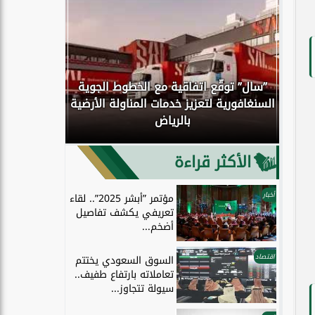
”سال” توقّع اتفاقية مع الخطوط الجوية
كوك
السنغافورية لتعزيز خدمات المناولة الأرضية
اكتمال انتق
بالرياض
إلى الحو
الأكثر قراءة
أخبار
مؤتمر ”أبشر 2025”.. لقاء
تعريفي يكشف تفاصيل
أضخم...
اقتصاد
السوق السعودي يختتم
تعاملاته بارتفاع طفيف..
سيولة تتجاوز...