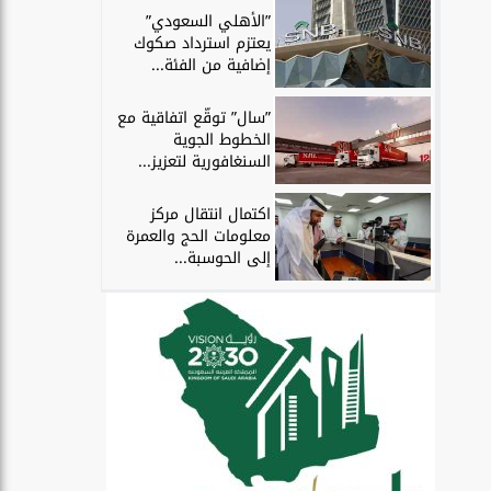
”الأهلي السعودي”
يعتزم استرداد صكوك
إضافية من الفئة...
”سال” توقّع اتفاقية مع
الخطوط الجوية
السنغافورية لتعزيز...
اكتمال انتقال مركز
معلومات الحج والعمرة
إلى الحوسبة...