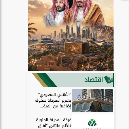
اقتصاد
”الأهلي السعودي”
يعتزم استرداد صكوك
إضافية من الفئة...
غرفة المدينة المنورة
تنظّم ملتقى ”آفاق