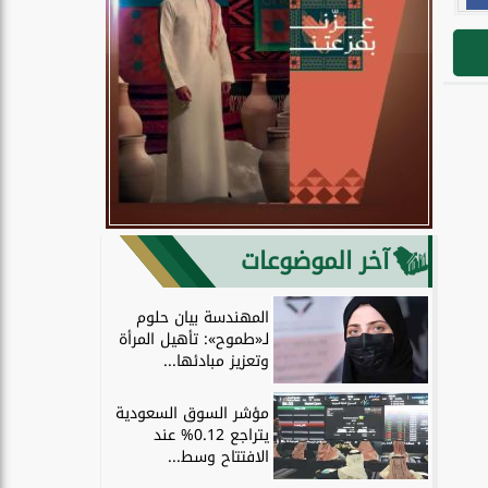
آخر الموضوعات
المهندسة بيان حلوم
لـ«طموح»: تأهيل المرأة
وتعزيز مبادئها...
مؤشر السوق السعودية
يتراجع 0.12% عند
الافتتاح وسط...