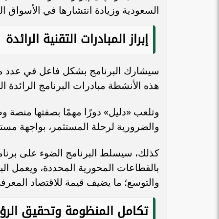
السعودية وزيادة انتشارها في الأسواق الد
إبراز المبادرات التقنية الرائدة
المهندسة بيان حلوم لـ«طموح»: تأهيل
سيشارك البرنامج بشكل فاعل في عدد من 
المرأة وتعزيز مبادئها ورفع استحقاقها
هي الخطوة...
الافتتاح وسط 
هذه الأنشطة مبادرات البرنامج الرائدة ال
وتلعب «دليل» دورًا مهمًا بصفتها منصة و
والضرورية لرحلة المستثمر، بواجهة مس
كذلك، سيسلط البرنامج الضوء على برنامج 
بالقطاعات المحورية المحددة، ويعمل البر
والتوسع؛ ما يضيف قيمة للاقتصاد المعرف
تكامل المنظومة وتحقيق الرؤ