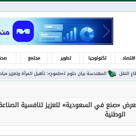
اقتصاد
تكنولوجيا
تطوير
مجتمع
صحة
المهندسة بيان حلوم لـ«طموح»: تأهيل المرأة وتعزيز مبادئها ورفع 
عرض «صنع في السعودية» لتعزيز تنافسية الصناعة
الوطنية