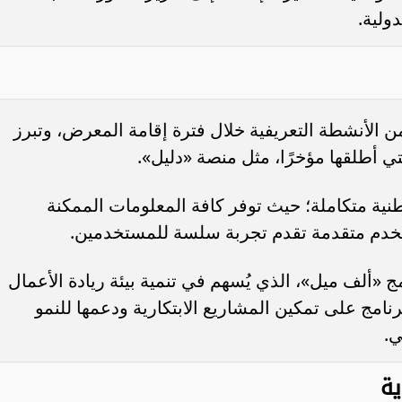
ولية.
الأنشطة التعريفية خلال فترة إقامة المعرض، وتبرز
مؤشر السوق السعودية يتراجع 0.12% عند
”الأهلي السعودي” يعتزم استرداد ص
ضغوط من قطاع النقل
إضافية من الفئة الأولى بقيمة 1.25 مليار...
تي أطلقها مؤخرًا، مثل منصة «دليل».
طنية متكاملة؛ حيث توفر كافة المعلومات الممكنة
تخدم متقدمة تقدم تجربة سلسة للمستخدمين.
«ألف ميل»، الذي يُسهم في تنمية بيئة ريادة الأعمال
نامج على تمكين المشاريع الابتكارية ودعمها للنمو
ي.
ية