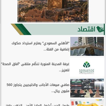
اقتصاد
”الأهلي السعودي” يعتزم استرداد صكوك
إضافية من الفئة...
غرفة المدينة المنورة تنظّم ملتقى ”آفاق الصحة”
لتعزيز...
صافي مبيعات الأجانب والخليجيين يتجاوز 560
مليون ريال...
طبول الحرب تُشعل الملاذ الآمن.. الذهب يقفز