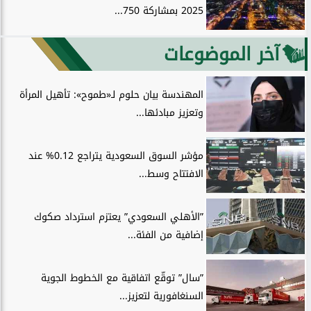
2025 بمشاركة 750...
آخر الموضوعات
المهندسة بيان حلوم لـ«طموح»: تأهيل المرأة
وتعزيز مبادئها...
مؤشر السوق السعودية يتراجع 0.12% عند
الافتتاح وسط...
”الأهلي السعودي” يعتزم استرداد صكوك
إضافية من الفئة...
”سال” توقّع اتفاقية مع الخطوط الجوية
السنغافورية لتعزيز...