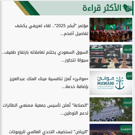
الأكثر قراءة
أخبار
مؤتمر ”أبشر 2025”.. لقاء تعريفي يكشف
تفاصيل أضخم...
اقتصاد
السوق السعودي يختتم تعاملاته بارتفاع طفيف..
سيولة تتجاوز...
أخبار
«موانئ» تُعزز تنافسية ميناء الملك عبدالعزيز
بإضافة خدمة...
اقتصاد
”الصناعة” تُعلن تأسيس جمعية مصنعي الطائرات
لدعم التوطين...
تكنولوجيا
”الرياض” تستضيف التحدي العالمي للروبوتات