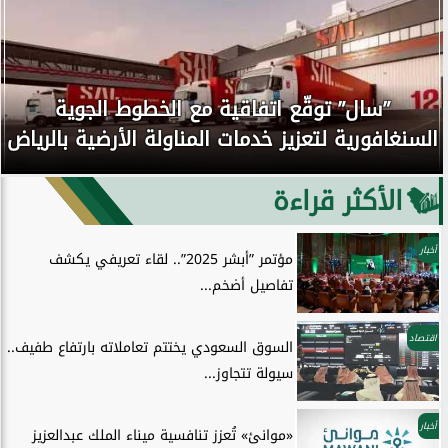
”سال” توقّع اتفاقية مع الخطوط الجوية
السنغافورية لتعزيز خدمات المناولة الأرضية بالرياض
الأكثر قراءة
أخبار
مؤتمر ”أبشر 2025”.. لقاء تعريفي يكشف
تفاصيل أضخم...
اقتصاد
السوق السعودي يختتم تعاملاته بارتفاع طفيف..
سيولة تتجاوز...
أخبار
«موانئ» تُعزز تنافسية ميناء الملك عبدالعزيز