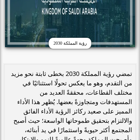
رؤية المملكة 2030
تمضي رؤية المملكة 2030 بخطى ثابتة نحو مزيد
من التقدم، وهو ما يعكس تحولًا استثنائيًا في
مختلف القطاعات، محققةً العديد من
المستهدفات ومتجاوزةً بعضها. يُظهر هذا الأداء
المميز على صعيد ركائز الرؤية الأداء الفائق
والالتزام بتحقيق طموحاتها الواسعة؛ حيث أصبح
المجتمع أكثر حيويةً واستثمارًا في يد أبنائه،
وأصبحت المملكة وجهةً عالميةً للنمو والابتكار.