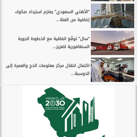
”الأهلي السعودي” يعتزم استرداد صكوك
إضافية من الفئة...
”سال” توقّع اتفاقية مع الخطوط الجوية
السنغافورية لتعزيز...
اكتمال انتقال مركز معلومات الحج والعمرة إلى
الحوسبة...