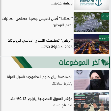
بإضافة خدمة...
اقتصاد
”الصناعة” تُعلن تأسيس جمعية مصنعي الطائرات
لدعم التوطين...
تكنولوجيا
”الرياض” تستضيف التحدي العالمي للروبوتات
2025 بمشاركة 750...
آخر الموضوعات
المهندسة بيان حلوم لـ«طموح»: تأهيل المرأة
وتعزيز مبادئها...
مؤشر السوق السعودية يتراجع 0.12% عند
الافتتاح وسط...