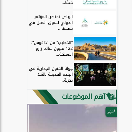
دعمًا...
الرياض تحتضن المؤتمر
الدولي لسوق العمل في
نسخته...
”الخطيب” من ”دافوس”:
122 مليون سائح زاروا
المملكة...
جولة الفنون الجدارية في
البلدة القديمة بالعُلا..
تجربة...
آهم الموضوعات
أخبار