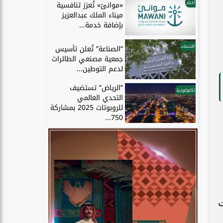
أخبار
«موانئ» تُعزز تنافسية
ميناء الملك عبدالعزيز
بإضافة خدمة...
اقتصاد
”الصناعة” تُعلن تأسيس
جمعية مصنعي الطائرات
لدعم التوطين...
”الرياض” تستضيف
تكنولوجيا
التحدي العالمي
للروبوتات 2025 بمشاركة
750...
ت