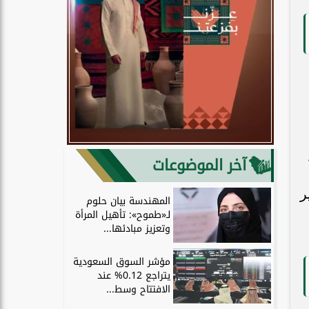
آخر الموضوعات
ر
المهندسة بيان حلوم
لـ«طموح»: تأهيل المرأة
وتعزيز مبادئها...
مؤشر السوق السعودية
يتراجع 0.12% عند
الافتتاح وسط...