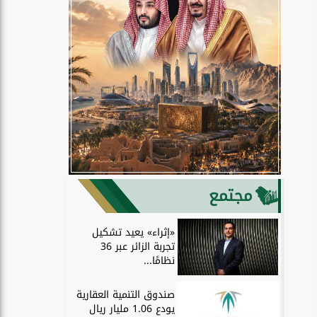
مجتمع
«إثراء» يعيد تشكيل
تجربة الزائر عبر 36
نظامًا...
صندوق التنمية العقارية
يودع 1.06 مليار ريال