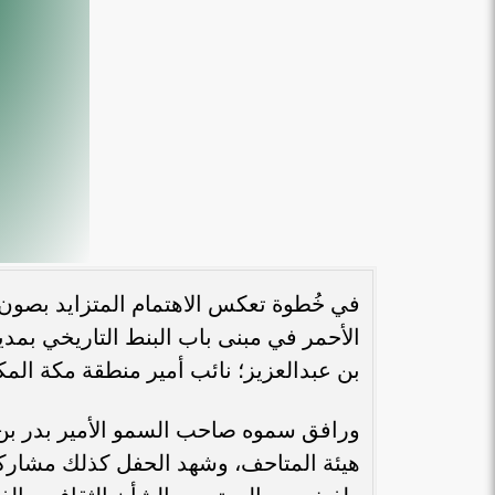
المهندسة بيان حلوم لـ«طموح»: تأهيل
المرأة وتعزيز مبادئها ورفع استحقاقها
هي الخطوة...
الافتتاح وسط 
في خُطوة تعكس الاهتمام المتزايد بصون
الأحمر في مبنى باب البنط التاريخي بمدي
بن عبدالعزيز؛ نائب أمير منطقة مكة المك
ورافق سموه صاحب السمو الأمير بدر بن 
هيئة المتاحف، وشهد الحفل كذلك مشارك