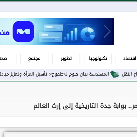
اقتصاد
تكنولوجيا
تطوير
مجتمع
صحة
المهندسة بيان حلوم لـ«طموح»: تأهيل المرأة وتعزيز مبادئها ورفع است
ر.. بوابة جدة التاريخية إلى إرث العالم