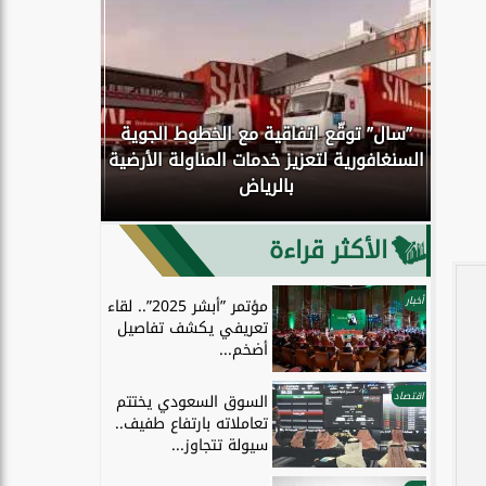
”سال” توقّع اتفاقية مع الخطوط الجوية
كوك
السنغافورية لتعزيز خدمات المناولة الأرضية
اكتمال انتق
بالرياض
إلى الحو
الأكثر قراءة
أخبار
مؤتمر ”أبشر 2025”.. لقاء
تعريفي يكشف تفاصيل
أضخم...
اقتصاد
السوق السعودي يختتم
تعاملاته بارتفاع طفيف..
سيولة تتجاوز...