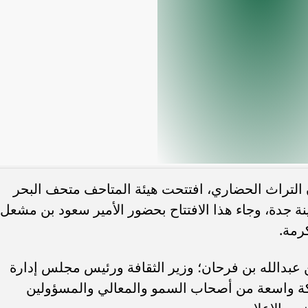
مؤشر السوق السعودية يتراجع 0.12% عند
”الأهلي السعودي” يعتزم استرداد ص
ضغوط من قطاع النقل
إضافية من الفئة الأولى بقيمة 1.25 مليار...
 التراث الحضاري، افتتحت هيئة المتاحف متحف البحر
نة جدة، وجاء هذا الافتتاح بحضور الأمير سعود بن مشعل
رمة.
عبدالله بن فرحان؛ وزير الثقافة ورئيس مجلس إدارة
ة واسعة من أصحاب السمو والمعالي والمسؤولين