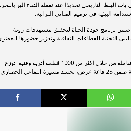
 البنط التاريخي تحديدًا عند نقطة التقاء البر بالبحر،
ستدامة البيئية في ترميم المباني التراثية.
 ضمن برنامج جودة الحياة لتحقيق مستهدفات رؤية
النهوض بالبنى التحتية للقطاعات الثقافية وتعزيز حضورها الحضر
ويقدم متحف البحر الأحمر تجربة ثقافية شاملة من خلال أكثر من 1000 قطعة أثرية وفنية. توزع
هذه المعروضات على سبعة محاور رئيسة ضمن 23 قاعة عرض، تجسد مسيرة التفاعل الحضاري