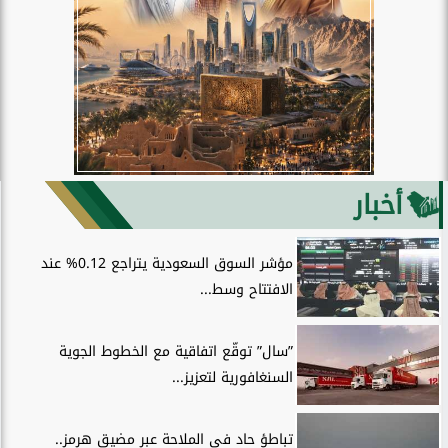
أخبار
مؤشر السوق السعودية يتراجع 0.12% عند
الافتتاح وسط...
”سال” توقّع اتفاقية مع الخطوط الجوية
السنغافورية لتعزيز...
تباطؤ حاد في الملاحة عبر مضيق هرمز..