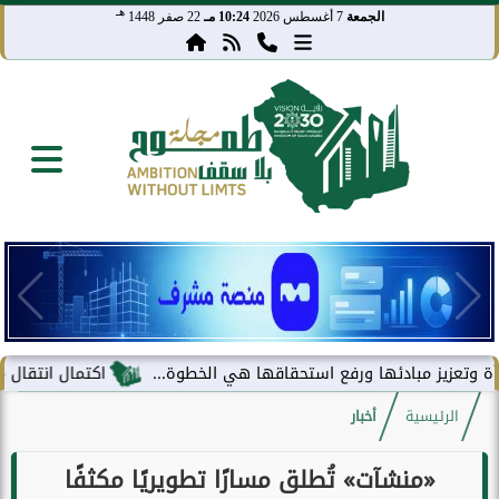
هـ
الجمعة
7 أغسطس 2026
10:24 مـ
22 صفر 1448
ز مبادئها ورفع استحقاقها هي الخطوة...
اكتمال انتقال مركز معلوم
الرئيسية
أخبار
«منشآت» تُطلق مسارًا تطويريًا مكثفًا