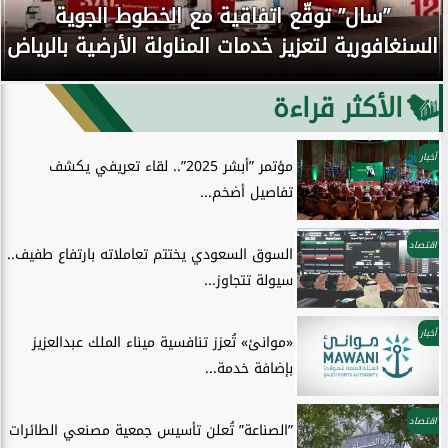
”سال” توقّع اتفاقية مع الخطوط الجوية
السنغافورية لتعزيز خدمات المناولة الأرضية بالرياض
الأكثر قراءة
أخبار
مؤتمر ”أبشر 2025”.. لقاء تعريفي يكشف
تفاصيل أضخم...
اقتصاد
السوق السعودي يختتم تعاملاته بارتفاع طفيف..
سيولة تتجاوز...
أخبار
«موانئ» تُعزز تنافسية ميناء الملك عبدالعزيز
بإضافة خدمة...
اقتصاد
”الصناعة” تُعلن تأسيس جمعية مصنعي الطائرات