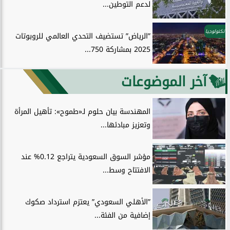
لدعم التوطين...
تكنولوجيا
”الرياض” تستضيف التحدي العالمي للروبوتات
2025 بمشاركة 750...
آخر الموضوعات
المهندسة بيان حلوم لـ«طموح»: تأهيل المرأة
وتعزيز مبادئها...
مؤشر السوق السعودية يتراجع 0.12% عند
الافتتاح وسط...
”الأهلي السعودي” يعتزم استرداد صكوك
إضافية من الفئة...