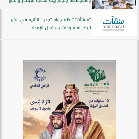
والمتوسطة وتوفر بيئة محفزة للابتكار والنمو
”منشآت” تنظم جولة ”جدير” الثانية في الخبر
لربط المشروعات بسلاسل الإمداد