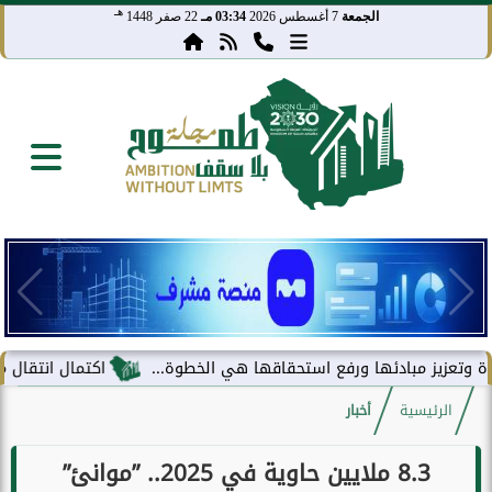
هـ
الجمعة
7 أغسطس 2026
03:34 مـ
22 صفر 1448
 مبادئها ورفع استحقاقها هي الخطوة...
اكتمال انتقال مركز معلوما
الرئيسية
أخبار
8.3 ملايين حاوية في 2025.. ”موانئ”