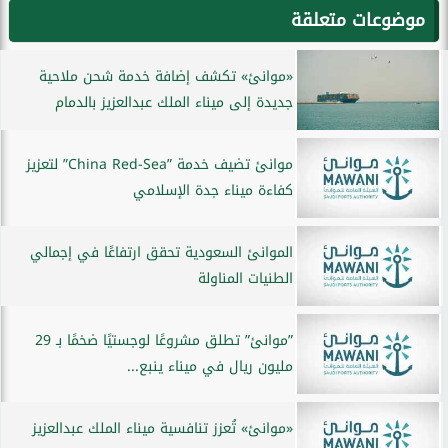
موضوعات متعلقة
«موانئ» تكشف إضافة خدمة شحن ملاحية
جديدة إلى ميناء الملك عبدالعزيز بالدمام
موانئ تضيف خدمة ”China Red-Sea” لتعزيز
كفاءة ميناء جدة الإسلامي
الموانئ السعودية تحقق ارتفاعًا في إجمالي
الطنيات المناولة
”موانئ” تطلق مشروعًا لوجستيًا ضخمًا بـ 29
مليون ريال في ميناء ينبع...
«موانئ» تُعزز تنافسية ميناء الملك عبدالعزيز