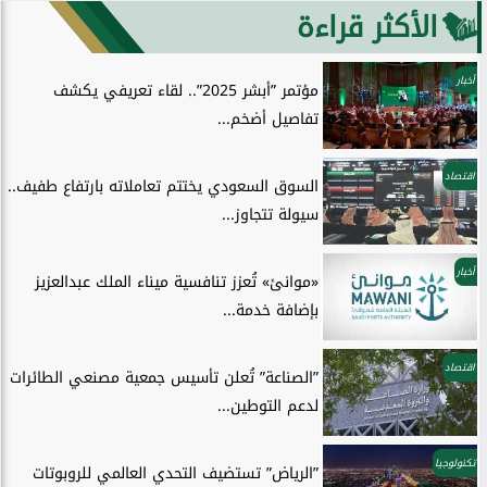
الأكثر قراءة
أخبار
مؤتمر ”أبشر 2025”.. لقاء تعريفي يكشف
تفاصيل أضخم...
اقتصاد
السوق السعودي يختتم تعاملاته بارتفاع طفيف..
سيولة تتجاوز...
أخبار
«موانئ» تُعزز تنافسية ميناء الملك عبدالعزيز
بإضافة خدمة...
اقتصاد
”الصناعة” تُعلن تأسيس جمعية مصنعي الطائرات
لدعم التوطين...
تكنولوجيا
”الرياض” تستضيف التحدي العالمي للروبوتات