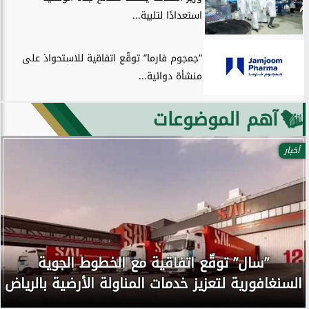
استعدادًا لتلبية...
”جمجوم فارما” توقّع اتفاقية للاستحواذ على
منشأة دوائية...
آهم الموضوعات
أخبار
”سال” توقّع اتفاقية مع الخطوط الجوية
السنغافورية لتعزيز خدمات المناولة الأرضية بالرياض