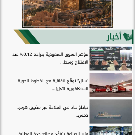
أخبار
مؤشر السوق السعودية يتراجع 0.12% عند
الافتتاح وسط...
”سال” توقّع اتفاقية مع الخطوط الجوية
السنغافورية لتعزيز...
تباطؤ حاد في الملاحة عبر مضيق هرمز..
خمس...
وزير الصناعة يتفقّد مصانع جدة الوطنية