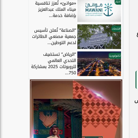
أخبار
«موانئ» تُعزز تنافسية
ميناء الملك عبدالعزيز
بإضافة خدمة...
اقتصاد
”الصناعة” تُعلن تأسيس
جمعية مصنعي الطائرات
لدعم التوطين...
”الرياض” تستضيف
تكنولوجيا
التحدي العالمي
للروبوتات 2025 بمشاركة
750...
ص