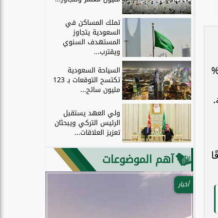
تملك المساكن في
السعودية يتجاوز
المستهدف السنوي
ويقترب...
ت هذه الخطط تسير في مسار محدود وحذر؛ حيث كان النفط يشكل أكثر من 90%
السياحة السعودية
تكتسح التوقعات بـ 123
مليون سائح...
.
ولي العهد يستقبل
الرئيس التركي ويبحثان
تعزيز العلاقات...
ا
آهم الموضوعات
أخبار