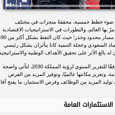
في ضوء خطط خمسية، محققةً منجزات في مختلف
رّ بها العالم، والتطورات في الاستراتيجيات الاقتصادية
والتنموية؛ أصبح
تصاد السعودي وعجلة التنمية كانا يتأثران بشكل رئيسي
له بالغ الأثر على تحقيق الأهداف الوطنية والاستراتيجية
ومن هنا انطلقت رؤية السعودية 2030، وفقًا للتقرير السنوي لرؤية المملكة 2030، لتأتي واضحة
مة، وتعزيز مكانتها عالميًا، وتوفير المزيد من الفرص
 توليد المزيد من الوظائف وفرص الاستثمار، ما يفتح آفاقً
لاستثمارات العامة