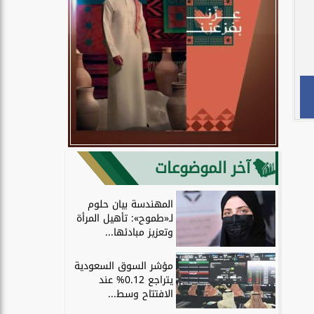
آخر الموضوعات
المهندسة بيان حلوم
لـ«طموح»: تأهيل المرأة
وتعزيز مبادئها...
مؤشر السوق السعودية
يتراجع 0.12% عند
الافتتاح وسط...