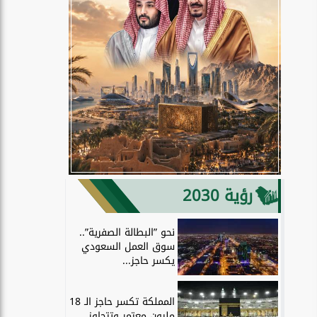
رؤية 2030
نحو ”البطالة الصفرية”..
سوق العمل السعودي
يكسر حاجز...
المملكة تكسر حاجز الـ 18
مليون معتمر وتتجاوز...