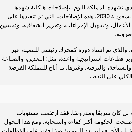
ذي تشهده المملكة اليوم، بإصلاحات هيكلية شهدها
الاقتصاد السعودي، المستلهمة من رؤية السعودية 2030، هذه الإصلاحات، التي تم تنفيذها على
لأعمال، وتسهيل الإجراءات، وتعزيز الشفافية، وتحسين
مرونة.
مؤشر السوق السعودية يتراجع 0.12% عند
”الأهلي السعودي” يعتزم استرداد ص
، والذي تم إسناد دوره كمحرك رئيسي للتنمية، عبر
ضغوط من قطاع النقل
إضافية من الفئة الأولى بقيمة 1.25 مليار...
ير قطاعات استراتيجية واعدة، مثل: التعدين، والصناعة،
والسياحة، والترفيه، وغيرها، ما أتاح للمملكة الفرصة
 الكلي على النفط.
ًا، بل كان سريعًا ومدروسًا. فقد ارتفعت مستويات
أصبحت الحكومة أكثر كفاءة واستجابة، ومع هذا التحول
لو الأخرى، لم يعد النمو مقتصرًا فقط على القطاعات