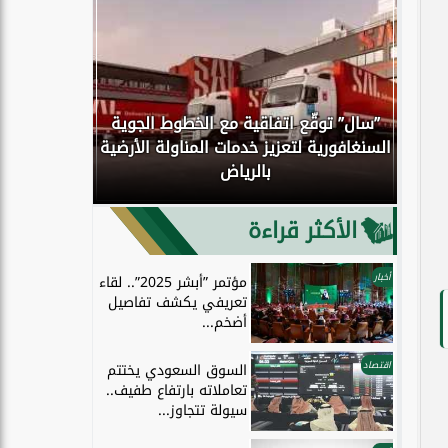
”سال” توقّع اتفاقية مع الخطوط الجوية
كوك
السنغافورية لتعزيز خدمات المناولة الأرضية
اكتمال انتق
بالرياض
إلى الحو
الأكثر قراءة
أخبار
مؤتمر ”أبشر 2025”.. لقاء
تعريفي يكشف تفاصيل
أضخم...
اقتصاد
السوق السعودي يختتم
تعاملاته بارتفاع طفيف..
سيولة تتجاوز...