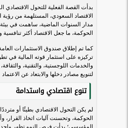
بدأت القصة الفعلية للتحول الاقتصادي ال
مدار السنوات الماضية، ساهمت في بيئة ا
الحوكمة، ما جعل الاقتصاد أكثر تنافسية و
المهندسة بيان حلوم لـ«طموح»: تأهيل
المرأة وتعزيز مبادئها ورفع استحقاقها
كما تم إطلاق صندوق الاستثمارات العامة
هي الخطوة...
الافتتاح وسط 
تركيزه على استثمار قوته المالية في تطو
والخدمات اللوجستية، والتقنية، والثقافة، 
لتنويع مصادر دخلها والابتعاد عن الاعتماد
تنوع اقتصادي واستدامة
لم يكن التحول الاقتصادي بطيئًا أو متردد
الحوكمة، وتحسنت آليات اتخاذ القرار، و
المؤسسي؛ بدأت فرص النمو تظهر واحدة ت