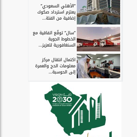
”الأهلي السعودي”
يعتزم استرداد صكوك
إضافية من الفئة...
”سال” توقّع اتفاقية مع
الخطوط الجوية
السنغافورية لتعزيز...
اكتمال انتقال مركز
معلومات الحج والعمرة
إلى الحوسبة...