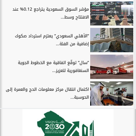
مؤشر السوق السعودية يتراجع 0.12% عند
الافتتاح وسط...
”الأهلي السعودي” يعتزم استرداد صكوك
إضافية من الفئة...
”سال” توقّع اتفاقية مع الخطوط الجوية
السنغافورية لتعزيز...
اكتمال انتقال مركز معلومات الحج والعمرة إلى
الحوسبة...