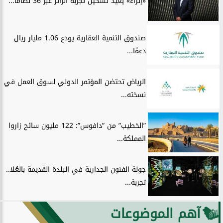
«إثراء» يعيد تشكيل تجربة الزائر عبر 36 نظامًا...
صندوق التنمية العقارية يودع 1.06 مليار ريال
دعمًا...
الرياض تحتضن المؤتمر الدولي لسوق العمل في
نسخته...
”الخطيب” من ”دافوس”: 122 مليون سائح زاروا
المملكة...
جولة الفنون الجدارية في البلدة القديمة بالعُلا..
تجربة...
آهم الموضوعات