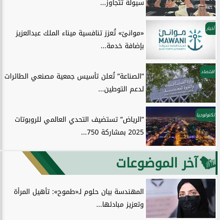
سيولة تتجاوز...
أخبار
«موانئ» تُعزز تنافسية ميناء الملك عبدالعزيز
بإضافة خدمة...
اقتصاد
”الصناعة” تُعلن تأسيس جمعية مصنعي الطائرات
لدعم التوطين...
تكنولوجيا
”الرياض” تستضيف التحدي العالمي للروبوتات
2025 بمشاركة 750...
آخر الموضوعات
المهندسة بيان حلوم لـ«طموح»: تأهيل المرأة
وتعزيز مبادئها...