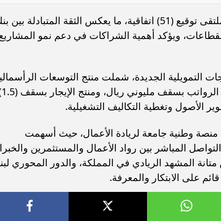
وفي إطار تعزيز منظومة الدعم، شهد الملتقى توقيع (51) اتفاقية، ما يعكس الثقة المتبادلة بين 
لقطاعات، ويؤكد أهمية الشراكات في دعم نمو المشاريع
ات التمويلية الجديدة، شملت منتج التوسعات الرأسمالي
بسقف يصل إلى (10) ملايين ريال، ومنتج الرواتب
ر الأصول وتغطية التكاليف التشغيلية.
ره منصة وطنية جامعة لريادة الأعمال، حيث أسهمت
لتواصل المباشر بين رواد الأعمال والمستثمرين والخبراء
انة المشهد الريادي في المملكة، والدور المحوري لبن
ائم على الابتكار والمعرفة.