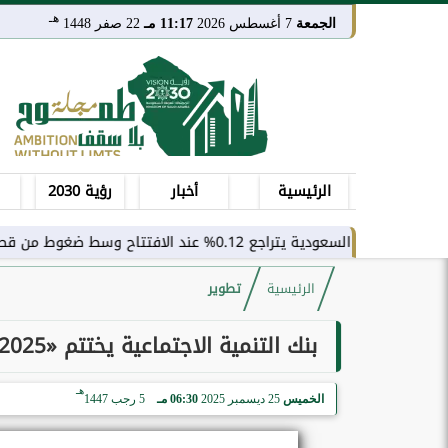
هـ
الجمعة
7 أغسطس 2026
11:17 مـ
22 صفر 1448
الرئيسية
أخبار
رؤية 2030
 0.12% عند الافتتاح وسط ضغوط من قطاع النقل
الرئيسية
تطوير
بنك التنمية الاجتماعية يختتم «DeveGo 2025» بنتائج نوعية تعزّز منظومة ريادة الأعمال
هـ
الخميس
25 ديسمبر 2025
06:30 مـ
5 رجب 1447