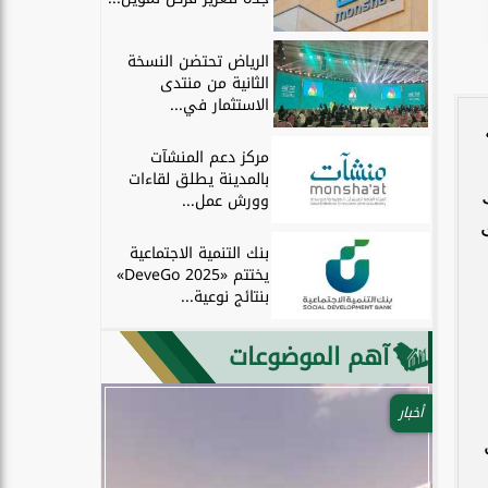
الرياض تحتضن النسخة
الثانية من منتدى
الاستثمار في...
مركز دعم المنشآت
بالمدينة يطلق لقاءات
وورش عمل...
بنك التنمية الاجتماعية
يختتم «DeveGo 2025»
بنتائج نوعية...
آهم الموضوعات
أخبار