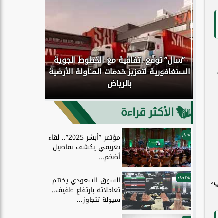
”سال” توقّع اتفاقية مع الخطوط الجوية
مل
كوك
السنغافورية لتعزيز خدمات المناولة الأرضية
اكتمال انتق
بالرياض
إلى الحو
الأكثر قراءة
أخبار
مؤتمر ”أبشر 2025”.. لقاء
تعريفي يكشف تفاصيل
أضخم...
اقتصاد
السوق السعودي يختتم
،
تعاملاته بارتفاع طفيف..
سيولة تتجاوز...