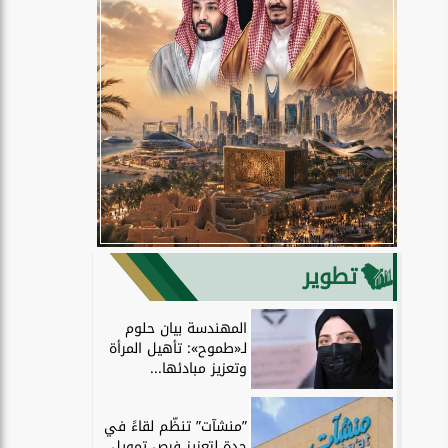
تطوير
المهندسة بيان حلوم
لـ«طموح»: تأهيل المرأة
وتعزيز مبادئها...
”منشآت” تنظّم لقاءً في
جدة لتعزيز فرص تمويل...