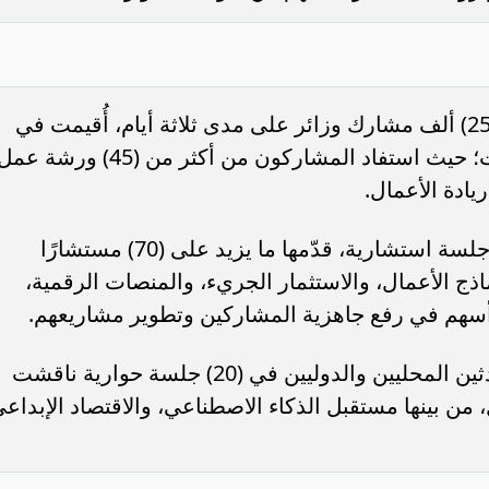
وسجّل ملتقى «DeveGo 2025» حضور (25) ألف مشارك وزائر على مدى ثلاثة أيام، أُقيمت في
مركز الملك عبدالعزيز الدولي للمؤتمرات؛ حيث استفاد المشاركون من أكثر من (45) ورشة ع
مؤشر السوق السعودية يتراجع 0.12% عند
”الأهلي السعودي” يعتزم استرداد ص
ضغوط من قطاع النقل
إضافية من الفئة الأولى بقيمة 1.25 مليار...
دة الأعمال.
كما شهد الملتقى تقديم أكثر من (2500) جلسة استشارية، قدّمها ما يزيد على (70) مستشارًا
اذج الأعمال، والاستثمار الجريء، والمنصات الرقمية،
ا أسهم في رفع جاهزية المشاركين وتطوير مشاريعهم.
وإلى جانب ذلك، شاركت نخبة من المتحدثين المحليين والدوليين في (20) جلسة حوارية ناقشت
، من بينها مستقبل الذكاء الاصطناعي، والاقتصاد الإبداعي