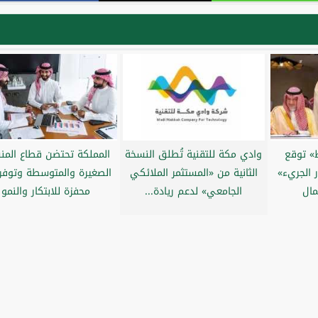
ط» توقع
وادي مكة للتقنية تُطلق النسخة
المملكة تحتضن قطاع المن
ر الجريء»
الثانية من «المستثمر الملائكي
الصغيرة والمتوسطة وتوفر 
مال
الجامعي» لدعم ريادة...
محفزة للابتكار والنمو