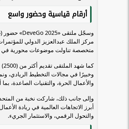
أرقام قياسية وحضور واسع
المهندسة بيان حلوم لـ«طموح»: تأهيل
المرأة وتعزيز مبادئها ورفع استحقاقها
هي الخطوة...
الافتتاح وسط 
متخصصة تناولت موضوعات محورية في ريا
وخبيرًا في مجالات التخطيط الريادي، ونم
والأعمال الحرة، والتقنيات الصاعدة، بم
أبرز الاتجاهات العالمية في ريادة الأعمال
والتحول الرقمي، والاستثمار الجريء.