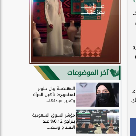
بنك
ة
 بسقف مليوني ريال، ومنتج الإيجار بسقف (1.5)
آخر الموضوعات
المهندسة بيان حلوم
،
لـ«طموح»: تأهيل المرأة
ك
وتعزيز مبادئها...
مؤشر السوق السعودية
يتراجع 0.12% عند
الافتتاح وسط...