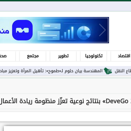
اقتصاد
تكنولوجيا
تطوير
مجتمع
صحة
المهندسة بيان حلوم لـ«طموح»: تأهيل المرأة وتعزيز مبادئها ورفع ا