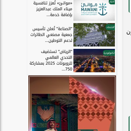
أخبار
«موانئ» تُعزز تنافسية
ميناء الملك عبدالعزيز
بإضافة خدمة...
اقتصاد
”الصناعة” تُعلن تأسيس
ن
جمعية مصنعي الطائرات
لدعم التوطين...
”الرياض” تستضيف
تكنولوجيا
التحدي العالمي
للروبوتات 2025 بمشاركة
750...