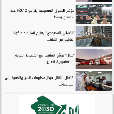
مؤشر السوق السعودية يتراجع 0.12% عند
الافتتاح وسط...
”الأهلي السعودي” يعتزم استرداد صكوك
إضافية من الفئة...
”سال” توقّع اتفاقية مع الخطوط الجوية
السنغافورية لتعزيز...
اكتمال انتقال مركز معلومات الحج والعمرة إلى
الحوسبة...