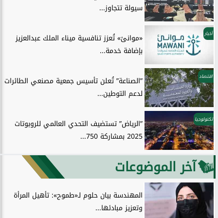
سيولة تتجاوز...
أخبار
«موانئ» تُعزز تنافسية ميناء الملك عبدالعزيز
بإضافة خدمة...
اقتصاد
”الصناعة” تُعلن تأسيس جمعية مصنعي الطائرات
لدعم التوطين...
تكنولوجيا
”الرياض” تستضيف التحدي العالمي للروبوتات
2025 بمشاركة 750...
آخر الموضوعات
المهندسة بيان حلوم لـ«طموح»: تأهيل المرأة
وتعزيز مبادئها...