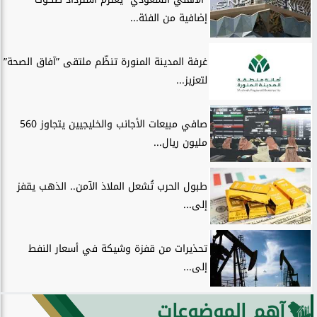
إضافية من الفئة...
غرفة المدينة المنورة تنظّم ملتقى ”آفاق الصحة”
لتعزيز...
صافي مبيعات الأجانب والخليجيين يتجاوز 560
مليون ريال...
طبول الحرب تُشعل الملاذ الآمن.. الذهب يقفز
إلى...
تحذيرات من قفزة وشيكة في أسعار النفط
إلى...
آهم الموضوعات