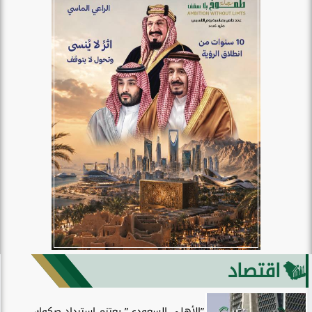
اقتصاد
”الأهلي السعودي” يعتزم استرداد صكوك