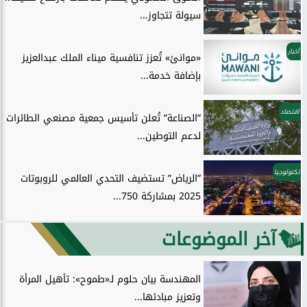
سيولة تتجاوز...
أخبار
«موانئ» تُعزز تنافسية ميناء الملك عبدالعزيز
بإضافة خدمة...
اقتصاد
”الصناعة” تُعلن تأسيس جمعية مصنعي الطائرات
لدعم التوطين...
تكنولوجيا
”الرياض” تستضيف التحدي العالمي للروبوتات
2025 بمشاركة 750...
آخر الموضوعات
المهندسة بيان حلوم لـ«طموح»: تأهيل المرأة
وتعزيز مبادئها...