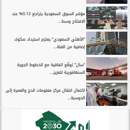
مؤشر السوق السعودية يتراجع 0.12% عند
الافتتاح وسط...
”الأهلي السعودي” يعتزم استرداد صكوك
إضافية من الفئة...
”سال” توقّع اتفاقية مع الخطوط الجوية
السنغافورية لتعزيز...
اكتمال انتقال مركز معلومات الحج والعمرة إلى
الحوسبة...