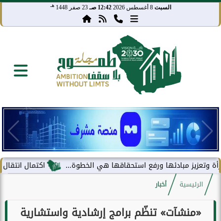
هـ
السبت
8 أغسطس 2026
12:42 صـ
23 صفر 1448
ز مبادئها ورفع استحقاقها هي الخطوة...
اكتمال انتقال مركز معلوم
الرئيسية
أخبار
«منشآت» تنظّم برامج إرشادية واستشارية