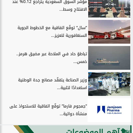
مؤشر السوق السعودية يتراجع 0.12% عند
الافتتاح وسط...
”سال” توقّع اتفاقية مع الخطوط الجوية
السنغافورية لتعزيز...
تباطؤ حاد في الملاحة عبر مضيق هرمز..
خمس...
وزير الصناعة يتفقّد مصانع جدة الوطنية
استعدادًا لتلبية...
”جمجوم فارما” توقّع اتفاقية للاستحواذ على
منشأة دوائية...
آهم الموضوعات